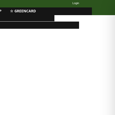
Login
P
☆ GREENCARD