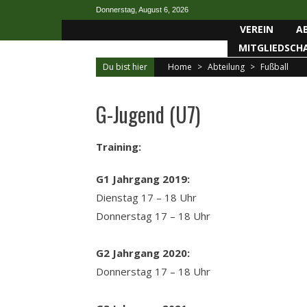
Skip
Donnerstag, August 6, 2026
to
VEREIN
A
content
MITGLIEDSCH
Du bist hier
Home
>
Abteilung
>
Fußball
G-Jugend (U7)
Training:
G1 Jahrgang 2019:
Dienstag 17 – 18 Uhr
Donnerstag 17 – 18 Uhr
G2 Jahrgang 2020:
Donnerstag 17 – 18 Uhr